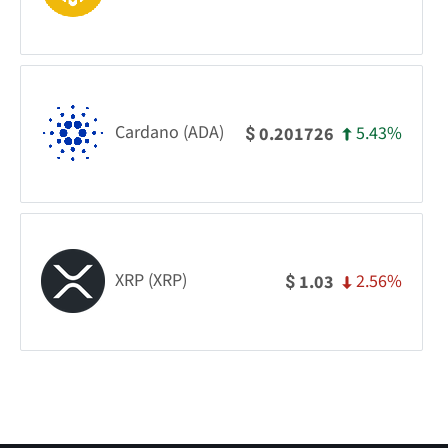
Cardano (ADA)
5.43%
0.201726
$
XRP (XRP)
2.56%
1.03
$