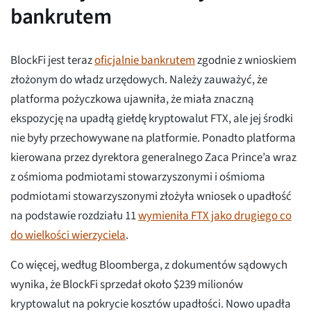
bankrutem
BlockFi jest teraz
oficjalnie bankrutem
zgodnie z wnioskiem
złożonym do władz urzędowych. Należy zauważyć, że
platforma pożyczkowa ujawniła, że miała znaczną
ekspozycję na upadłą giełdę kryptowalut FTX, ale jej środki
nie były przechowywane na platformie. Ponadto platforma
kierowana przez dyrektora generalnego Zaca Prince’a wraz
z ośmioma podmiotami stowarzyszonymi i ośmioma
podmiotami stowarzyszonymi złożyła wniosek o upadłość
na podstawie rozdziału 11
wymieniła FTX jako drugiego co
do wielkości wierzyciela
.
Co więcej, według Bloomberga, z dokumentów sądowych
wynika, że BlockFi sprzedał około $239 milionów
kryptowalut na pokrycie kosztów upadłości. Nowo upadła