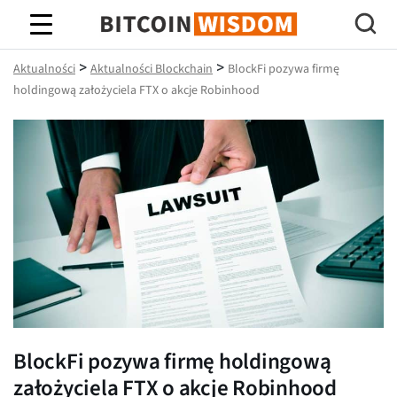
Mądrość Bitcoina
>
>
Aktualności
Aktualności Blockchain
BlockFi pozywa firmę
holdingową założyciela FTX o akcje Robinhood
BlockFi pozywa firmę holdingową
założyciela FTX o akcje Robinhood