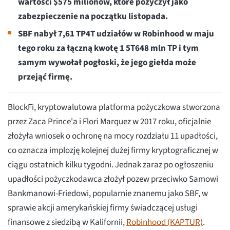
wartości $575 milionów, które pożyczył jako
zabezpieczenie na początku listopada.
SBF nabył 7,61 TP4T udziałów w Robinhood w maju
tego roku za łączną kwotę 1 5T648 mln TP i tym
samym wywołał pogłoski, że jego giełda może
przejąć firmę.
BlockFi, kryptowalutowa platforma pożyczkowa stworzona
przez Zaca Prince'a i Flori Marquez w 2017 roku, oficjalnie
złożyła wniosek o ochronę na mocy rozdziału 11 upadłości,
co oznacza implozję kolejnej dużej firmy kryptograficznej w
ciągu ostatnich kilku tygodni. Jednak zaraz po ogłoszeniu
upadłości pożyczkodawca złożył pozew przeciwko Samowi
Bankmanowi-Friedowi, popularnie znanemu jako SBF, w
sprawie akcji amerykańskiej firmy świadczącej usługi
finansowe z siedzibą w Kalifornii,
Robinhood (KAPTUR)
.