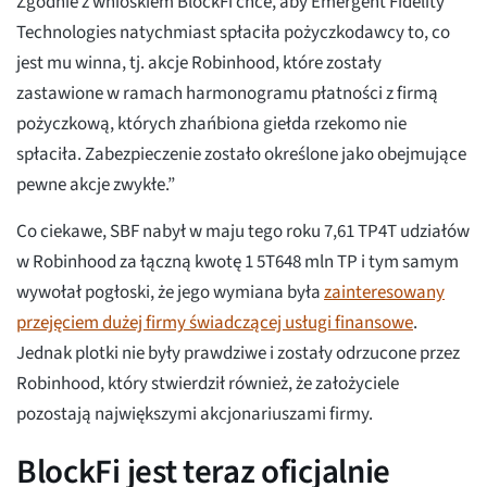
Zgodnie z wnioskiem BlockFi chce, aby Emergent Fidelity
Technologies natychmiast spłaciła pożyczkodawcy to, co
jest mu winna, tj. akcje Robinhood, które zostały
zastawione w ramach harmonogramu płatności z firmą
pożyczkową, których zhańbiona giełda rzekomo nie
spłaciła. Zabezpieczenie zostało określone jako obejmujące
pewne akcje zwykłe.”
Co ciekawe, SBF nabył w maju tego roku 7,61 TP4T udziałów
w Robinhood za łączną kwotę 1 5T648 mln TP i tym samym
wywołał pogłoski, że jego wymiana była
zainteresowany
przejęciem dużej firmy świadczącej usługi finansowe
.
Jednak plotki nie były prawdziwe i zostały odrzucone przez
Robinhood, który stwierdził również, że założyciele
pozostają największymi akcjonariuszami firmy.
BlockFi jest teraz oficjalnie