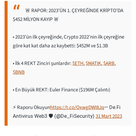
🚨 RAPOR: 2023'ÜN 1. ÇEYREĞİNDE KRİPTO'DA
$452 MİLYON KAYIP 🚨
• 2023'ün ilk çeyreğinde, Crypto 2022'nin ilk çeyreğine
göre kat kat daha az kaybetti: $452M ve $1.3B
• İlk 4 REKT Zinciri şunlardır:
$ETH
,
$MATIK
,
$ARB
,
$BNB
• En Büyük REKT: Euler Finance ($196M Çalıntı)
⚡️ Raporu Okuyun
https://t.co/QxwgDWI8Jq
— De.Fi
31 Mart 2023
Antivirus Web3 🛡️ (@De_FiSecurity)