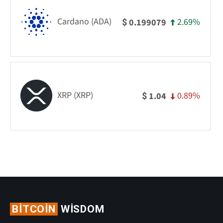
Cardano (ADA)
2.69%
0.199079
$
XRP (XRP)
0.89%
1.04
$
BITCOIN
WISDOM