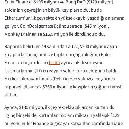
Euler Finance ($196 milyon) ve Bonq DAO ($120 milyon)
saldırıları çeyreğin en büyük kayıpları oldu, bu da
Ethereum'un ilk çeyrekte en yüksek kaybı yaşadığı anlamına
geliyor. CoinDeal şeması üçüncü sırada ($45 milyon),
Monkey Drainer ise $16.5 milyon ile dördüncü oldu.
Raporda belirtilen 49 saldırıdan altısı, $200 milyonu aşan
kayıplarla sonuçlandı ve toplamın çoğunluğunu Euler
Finance oluşturdu. bu
bildiri
ayrıca akıllı sözleşme
istismarlarının (17) en yaygın saldırı türü olduğunu buldu.
Merkezi olmayan finans (DeFi) içeren yalnızca beş örnek
rapor edildi, ancak $336 milyon ile kayıpların çoğunu temsil
ettiler.
Ayrıca, $130 milyon, ilk çeyrekteki açıklardan kurtarıldı.
İlginç bir şekilde, kurtarılan toplam miktarın yaklaşık $129
milyonu Euler Finance bilgisayar korsanları tarafından iade