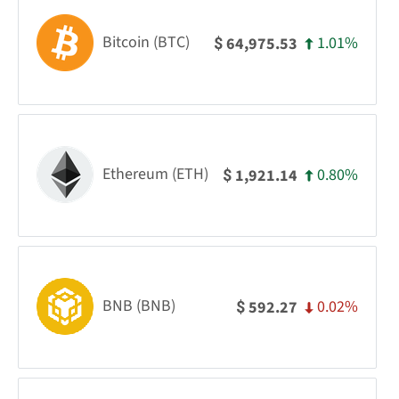
Bitcoin (BTC)
1.01%
64,975.53
$
Ethereum (ETH)
0.80%
1,921.14
$
BNB (BNB)
0.02%
592.27
$