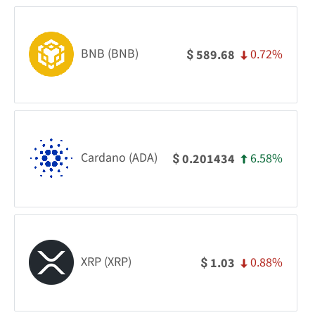
BNB (BNB)
0.72%
589.68
$
Cardano (ADA)
6.58%
0.201434
$
XRP (XRP)
0.88%
1.03
$