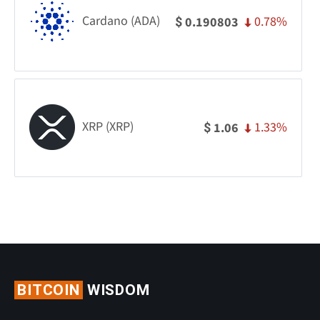
Cardano (ADA)
0.78%
0.190803
$
XRP (XRP)
1.33%
1.06
$
BITCOIN
WISDOM