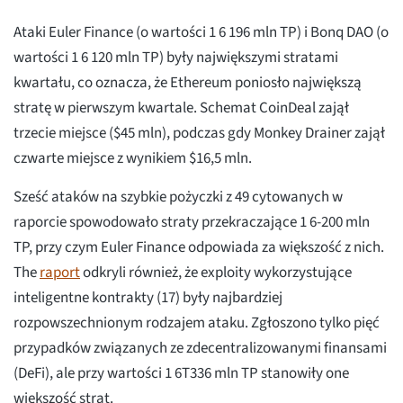
Ataki Euler Finance (o wartości 1 6 196 mln TP) i Bonq DAO (o
wartości 1 6 120 mln TP) były największymi stratami
kwartału, co oznacza, że Ethereum poniosło największą
stratę w pierwszym kwartale. Schemat CoinDeal zajął
trzecie miejsce ($45 mln), podczas gdy Monkey Drainer zajął
czwarte miejsce z wynikiem $16,5 mln.
Sześć ataków na szybkie pożyczki z 49 cytowanych w
raporcie spowodowało straty przekraczające 1 6-200 mln
TP, przy czym Euler Finance odpowiada za większość z nich.
The
raport
odkryli również, że exploity wykorzystujące
inteligentne kontrakty (17) były najbardziej
rozpowszechnionym rodzajem ataku. Zgłoszono tylko pięć
przypadków związanych ze zdecentralizowanymi finansami
(DeFi), ale przy wartości 1 6T336 mln TP stanowiły one
większość strat.