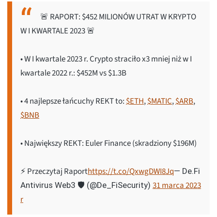
🚨 RAPORT: $452 MILIONÓW UTRAT W KRYPTO
W I KWARTALE 2023 🚨
• W I kwartale 2023 r. Crypto straciło x3 mniej niż w I
kwartale 2022 r.: $452M vs $1.3B
• 4 najlepsze łańcuchy REKT to:
$ETH
,
$MATIC
,
$ARB
,
$BNB
• Największy REKT: Euler Finance (skradziony $196M)
⚡️ Przeczytaj Raport
https://t.co/QxwgDWI8Jq
— De.Fi
31 marca 2023
Antivirus Web3 🛡️ (@De_FiSecurity)
r