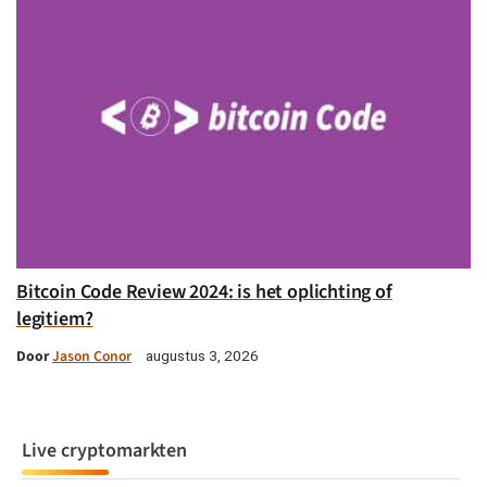
Bitcoin Code Review 2024: is het oplichting of
legitiem?
Door
Jason Conor
augustus 3, 2026
Live cryptomarkten