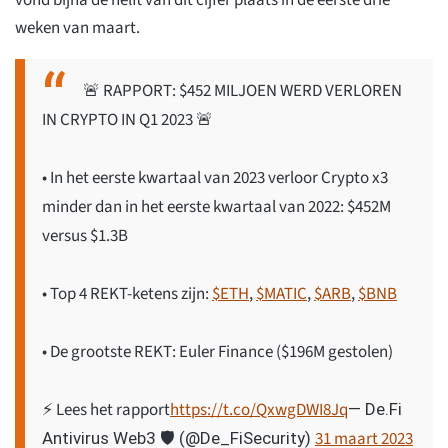
vond bijna de helft van dit cijfer plaats in de eerste drie
weken van maart.
🚨 RAPPORT: $452 MILJOEN WERD VERLOREN
IN CRYPTO IN Q1 2023 🚨
• In het eerste kwartaal van 2023 verloor Crypto x3
minder dan in het eerste kwartaal van 2022: $452M
versus $1.3B
• Top 4 REKT-ketens zijn:
$ETH
,
$MATIC
,
$ARB
,
$BNB
• De grootste REKT: Euler Finance ($196M gestolen)
⚡️ Lees het rapport
https://t.co/QxwgDWI8Jq
— De.Fi
31 maart 2023
Antivirus Web3 🛡️ (@De_FiSecurity)