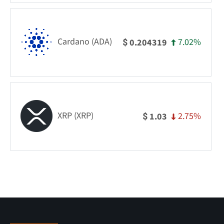
Cardano (ADA)
7.02%
0.204319
$
XRP (XRP)
2.75%
1.03
$