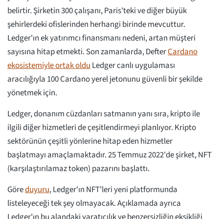
belirtir. Şirketin 300 çalışanı, Paris'teki ve diğer büyük
şehirlerdeki ofislerinden herhangi birinde mevcuttur.
Ledger'ın ek yatırımcı finansmanı nedeni, artan müşteri
sayısına hitap etmekti. Son zamanlarda, Defter
Cardano
ekosistemiyle ortak oldu
Ledger canlı uygulaması
aracılığıyla 100 Cardano yerel jetonunu güvenli bir şekilde
yönetmek için.
Ledger, donanım cüzdanları satmanın yanı sıra, kripto ile
ilgili diğer hizmetleri de çeşitlendirmeyi planlıyor. Kripto
sektörünün çeşitli yönlerine hitap eden hizmetler
başlatmayı amaçlamaktadır. 25 Temmuz 2022'de şirket, NFT
(karşılaştırılamaz token) pazarını başlattı.
Göre
duyuru
, Ledger'ın NFT'leri yeni platformunda
listeleyeceği tek şey olmayacak. Açıklamada ayrıca
Ledger'ın bu alandaki yaratıcılık ve benzersizliğin eksikliği