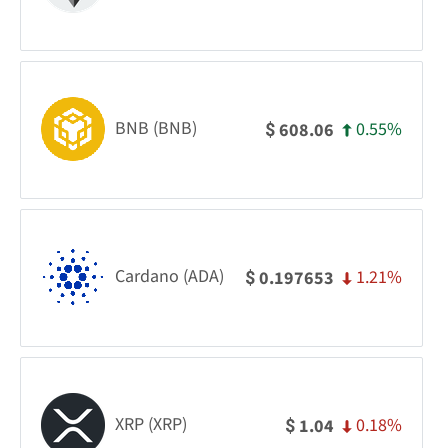
BNB (BNB)
0.55%
608.06
$
Cardano (ADA)
1.21%
0.197653
$
XRP (XRP)
0.18%
1.04
$