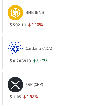
BNB (BNB)
1.10%
592.11
$
Cardano (ADA)
8.47%
0.206923
$
XRP (XRP)
1.98%
1.05
$