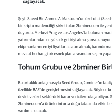
sağlayacak.
Şeyh Saeed Bin Ahmed Al Maktoum'un özel ofisi (Seed Grou
bir kripto madenciliği şirketi olan 2bminer.com ile yeni b
duyurdu. Merkezi Prag ve Los Angeles'ta bulunan made
yatırımlarından en yüksek getiriyi alma şansı sunuyor.
ekipmanlarını en iyi fiyatlarla satın almak, barındırm
mevcut herhangi bir esnek plan arasından seçim yapabi
Tohum Grubu ve 2bminer Birli
Bu ortaklık anlaşmasıyla Seed Group, 2bminer'ın faaliy
özellikle BAE'de genişletmesini sağlayacak. Böylece kr
devlet ve özel sektördeki karar vericilere ulaşabiliyor.
2bminer.com'a ürünlerini orta doğu kıtasında etkin bi
yardımcı olacak.