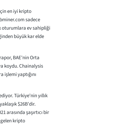
çin en iyi kripto
2bminer.com sadece
 oturumlara ev sahipliği
ğinden büyük kar elde
rapor, BAE'nin Orta
ya koydu. Chainalysis
ra işlemi yaptığını
ediyor. Türkiye'nin yıllık
yaklaşık $26B'dir.
021 arasında şaşırtıcı bir
gelen kripto