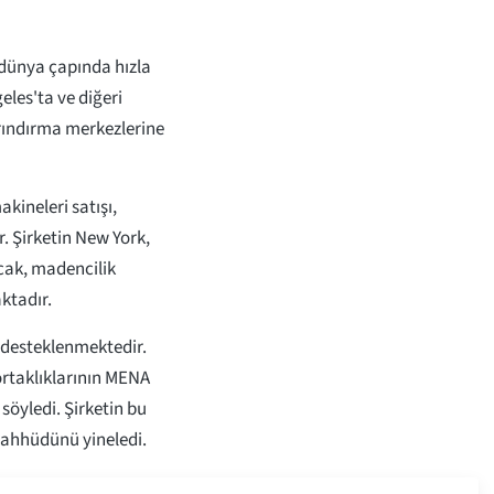
dünya çapında hızla
geles'ta ve diğeri
arındırma merkezlerine
kineleri satışı,
. Şirketin New York,
ncak, madencilik
ktadır.
n desteklenmektedir.
rtaklıklarının MENA
söyledi. Şirketin bu
taahhüdünü yineledi.