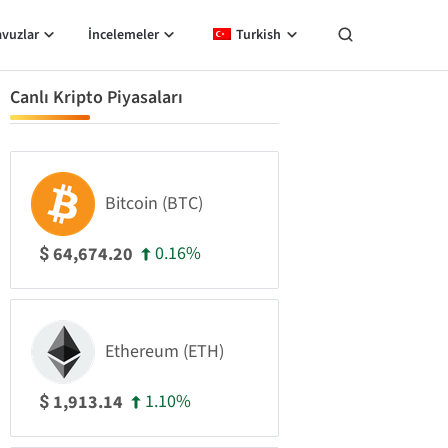
avuzlar
İncelemeler
Turkish
Canlı Kripto Piyasaları
Bitcoin (BTC)
0.16%
64,674.20
$
Ethereum (ETH)
1.10%
1,913.14
$