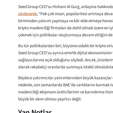
Seed Group CEO'su Hisham Al Gurg, anlaşma hakkında
söyleyerek
, “Pek çok insan, popülaritesi artmaya dev
biriminden yatırım yapmaya ve kâr elde etmeye hevesli
kripto madenciliği firmaları da dahil olmak üzere en iyi 
çekmek için politikalar oluşturmaya devam ettiğini de 
Bu tür politikalardan biri, büyüme odaklı bir kripto or
Seed Group CEO'su ayrıca emirlik dijital ekonomisinin 
sağlayıcılarına açık olduğunu söyledi. Ancak, ürünlerin
olarak rekabetçi oranlarda sunmaya istekli olmalıdırla
Böylece yatırımcılar yatırımlarından büyük kazançlar e
nedenle, son zamanlarda BAE'de varlıklarını kurmak is
madenciliği ekipmanı üreticilerinin ve barındırma hizm
büyük bir akını olması şaşırtıcı değil.
Yan Notlar