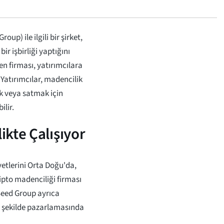
p) ile ilgili bir şirket,
ir işbirliği yaptığını
n firması, yatırımcılara
 Yatırımcılar, madencilik
ak veya satmak için
lir.
kte Çalışıyor
etlerini Orta Doğu'da,
ipto madenciliği firması
 Seed Group ayrıca
r şekilde pazarlamasında