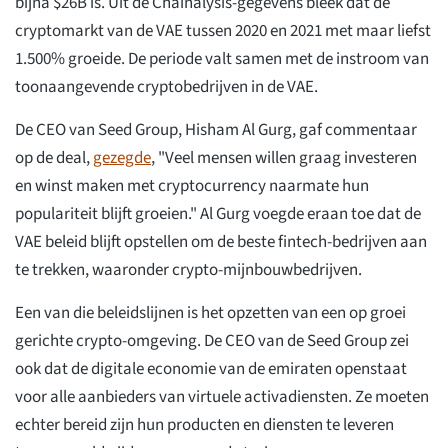
bijna $26B is. Uit de Chainalysis-gegevens bleek dat de
cryptomarkt van de VAE tussen 2020 en 2021 met maar liefst
1.500% groeide. De periode valt samen met de instroom van
toonaangevende cryptobedrijven in de VAE.
De CEO van Seed Group, Hisham Al Gurg, gaf commentaar
op de deal,
gezegde
, "Veel mensen willen graag investeren
en winst maken met cryptocurrency naarmate hun
populariteit blijft groeien." Al Gurg voegde eraan toe dat de
VAE beleid blijft opstellen om de beste fintech-bedrijven aan
te trekken, waaronder crypto-mijnbouwbedrijven.
Een van die beleidslijnen is het opzetten van een op groei
gerichte crypto-omgeving. De CEO van de Seed Group zei
ook dat de digitale economie van de emiraten openstaat
voor alle aanbieders van virtuele activadiensten. Ze moeten
echter bereid zijn hun producten en diensten te leveren