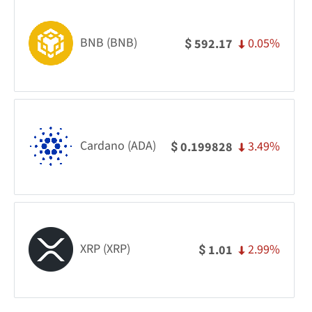
BNB (BNB)
0.05%
592.17
$
Cardano (ADA)
3.49%
0.199828
$
XRP (XRP)
2.99%
1.01
$