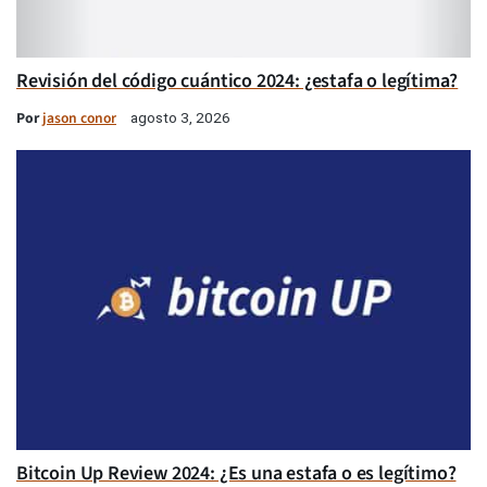
Revisión del código cuántico 2024: ¿estafa o legítima?
Por
jason conor
agosto 3, 2026
Bitcoin Up Review 2024: ¿Es una estafa o es legítimo?