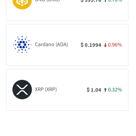
595.76
Cardano (ADA)
0.96%
0.1994
$
XRP (XRP)
0.32%
1.04
$