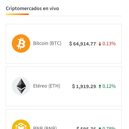
Criptomercados en vivo
Bitcoin (BTC)
0.13%
64,914.77
$
Etéreo (ETH)
0.12%
1,919.29
$
BNB (BNB)
0.78%
$