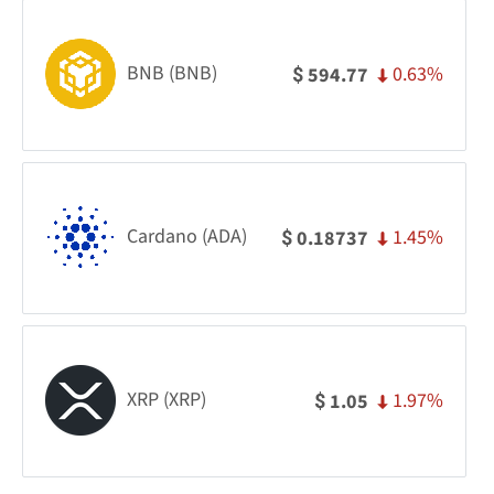
BNB (BNB)
0.63%
594.77
$
Cardano (ADA)
1.45%
0.18737
$
XRP (XRP)
1.97%
1.05
$