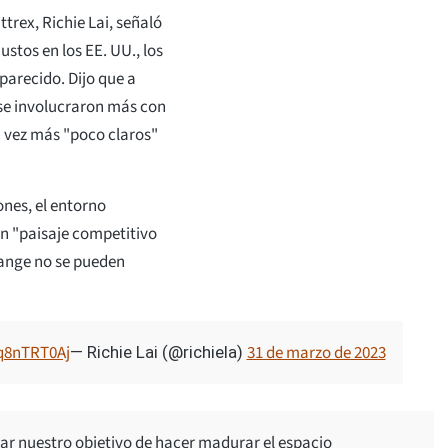
trex, Richie Lai, señaló
ustos en los EE. UU., los
parecido. Dijo que a
 se involucraron más con
da vez más "poco claros"
ones, el entorno
un "paisaje competitivo
hange no se pueden
kq8nTRT0Aj
31 de marzo de 2023
— Richie Lai (@richiela)
rar nuestro objetivo de hacer madurar el espacio