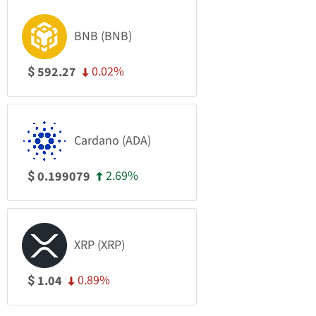
BNB (BNB)
0.02%
592.27
$
Cardano (ADA)
2.69%
0.199079
$
XRP (XRP)
0.89%
1.04
$