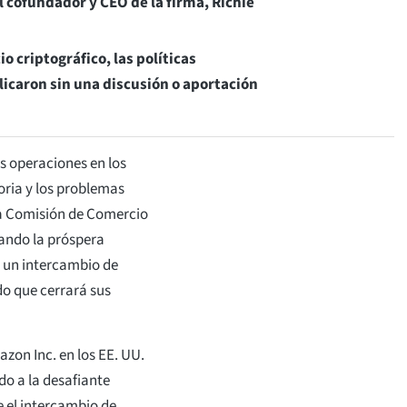
 cofundador y CEO de la firma, Richie
o criptográfico, las políticas
licaron sin una discusión o aportación
s operaciones en los
oria y los problemas
 la Comisión de Comercio
ando la próspera
, un intercambio de
do que cerrará sus
zon Inc. en los EE. UU.
ido a la desafiante
 el intercambio de