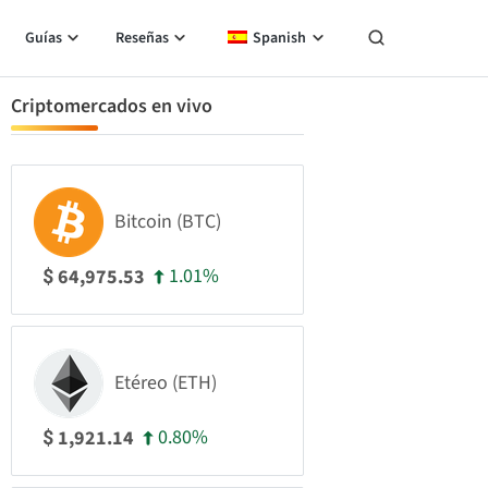
Guías
Reseñas
Spanish
Criptomercados en vivo
Bitcoin (BTC)
1.01%
64,975.53
$
Etéreo (ETH)
0.80%
1,921.14
$