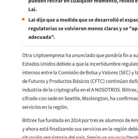
pueden retirar en cualquier momento, reveló el
Lai.
Lai dijo que a medida que se desarrolló el espaci
regulatorias se volvieron menos claras y se "ap
adecuada".
Otra criptoempresa ha anunciado que pondría fin a su
Estados Unidos debido a que la incertidumbre regulat
internos entre la Comisión de Bolsa y Valores (SEC) y
de Futuros y Productos Básicos (CFTC) continúan dañ
industria de la criptografía en el A NOSOTROS. Bittrex
cifrado con sede en Seattle, Washington, ha confirma
servicios en la región.
Bittrex fue fundada en 2014 por tres ex alumnos de Ama
y ahora está finalizando sus servicios en la región deb
situación regulatoria del país. Según un
anuncio
Desde