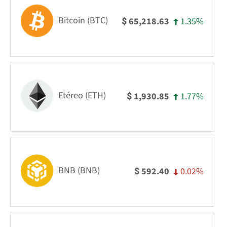
Bitcoin (BTC)
1.35%
65,218.63
$
Etéreo (ETH)
1.77%
1,930.85
$
BNB (BNB)
0.02%
592.40
$