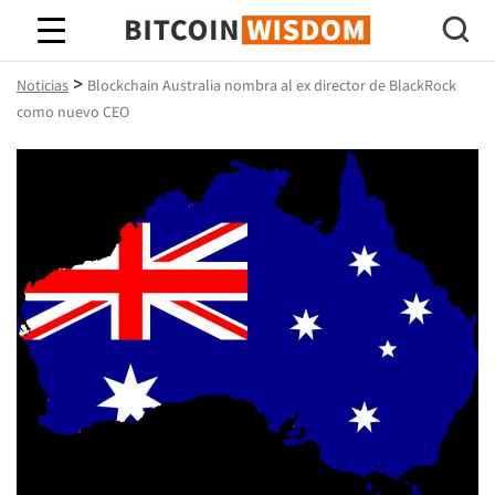
Sabiduría de Bitcoin
>
Noticias
Blockchain Australia nombra al ex director de BlackRock
como nuevo CEO