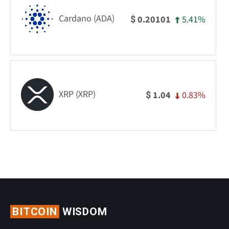
Cardano (ADA)
5.41%
0.20101
$
XRP (XRP)
0.83%
1.04
$
BITCOIN
WISDOM