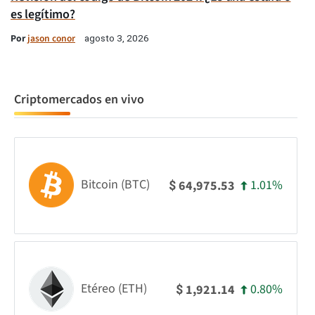
es legítimo?
Por
jason conor
agosto 3, 2026
Criptomercados en vivo
Bitcoin (BTC)
1.01%
64,975.53
$
Etéreo (ETH)
0.80%
1,921.14
$