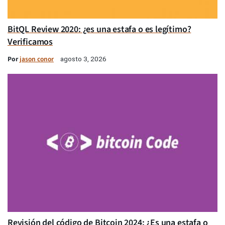
BitQL Review 2020: ¿es una estafa o es legítimo?
Verificamos
Por
jason conor
agosto 3, 2026
Revisión del código de Bitcoin 2024: ¿Es una estafa o