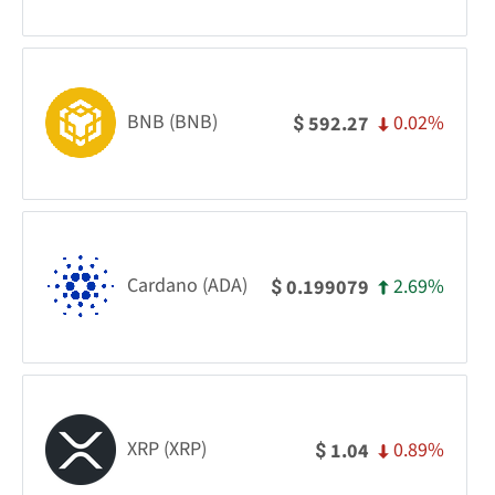
BNB (BNB)
0.02%
592.27
$
Cardano (ADA)
2.69%
0.199079
$
XRP (XRP)
0.89%
1.04
$