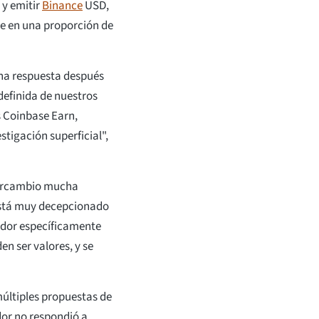
 y emitir
Binance
USD,
e en una proporción de
una respuesta después
definida de nuestros
s Coinbase Earn,
tigación superficial",
intercambio mucha
está muy decepcionado
lador específicamente
en ser valores, y se
múltiples propuestas de
dor no respondió a