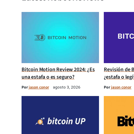
Bitcoin Motion Review 2024: ¿Es
Revisión de B
una estafa o es seguro?
¿estafa o leg
Por
jason conor
Por
jason conor
agosto 3, 2026