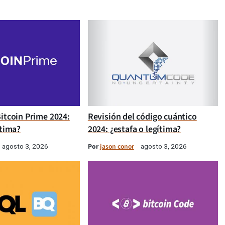
itcoin Prime 2024:
Revisión del código cuántico
ítima?
2024: ¿estafa o legítima?
Por
jason conor
agosto 3, 2026
agosto 3, 2026