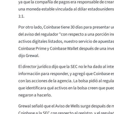
ya que la compañía de pagos era responsable de crear
una moneda estable vinculada al dólar estadounidens
1:1.
Por otro lado, Coinbase tiene 30 días para presentar 
del aviso del regulador "con respecto a una porción in
activos digitales listados, nuestro servicio de apuesta
Coinbase Prime y Coinbase Wallet después de una inves
dijo Grewal.
El director jurídico dijo que la SEC no le ha dado al 
información para responder, y agregó que Coinbase 
con las acciones de la agencia. La bolsa pidió al regu
que identificara qué activos en la bolsa creen que pued
negaron a hacerlo.
Grewal señaló que el Aviso de Wells surge después de 
Coinbase a la SEC con respecto al registro, y el regula