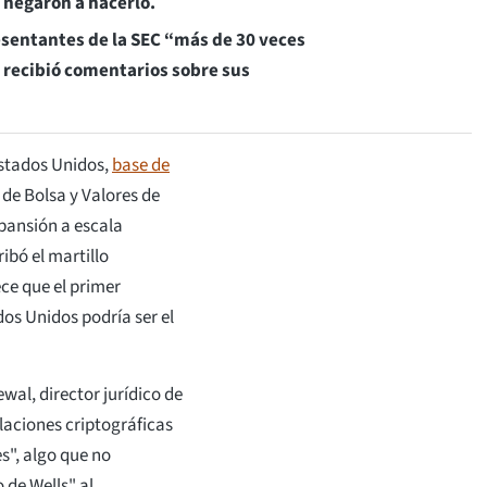
 negaron a hacerlo.
esentantes de la SEC “más de 30 veces
 recibió comentarios sobre sus
stados Unidos,
base de
 de Bolsa y Valores de
pansión a escala
ibó el martillo
ce que el primer
os Unidos podría ser el
wal, director jurídico de
ulaciones criptográficas
s", algo que no
 de Wells" al