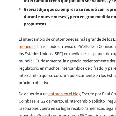
intercambio creen que pueden ser valores, y se
Grewal dijo que su empresa se reunió con repr
durante nueve meses”, pero en gran medida no
propuestas.
El intercambio de criptomonedas más grande de los E
monedas
, ha recibido un aviso de Wells de la Comisión
los Estados Unidos (SEC) en medio de sus planes de ex
mundial. Curiosamente, la agencia recientemente derr
regulatorio en muchos intercambios de cifrado, y pare
intercambio que se cotizará públicamente en los Estad
próximo objetivo.
De acuerdo a un
entrada en el blog
Escrito por Paul Gre
Coinbase, el 22 de marzo, el intercambio solicitó "reg
razonables", pero en su lugar recibió "amenazas legale
esperaba. Grewal confirmó que la SEC emitió un "aviso