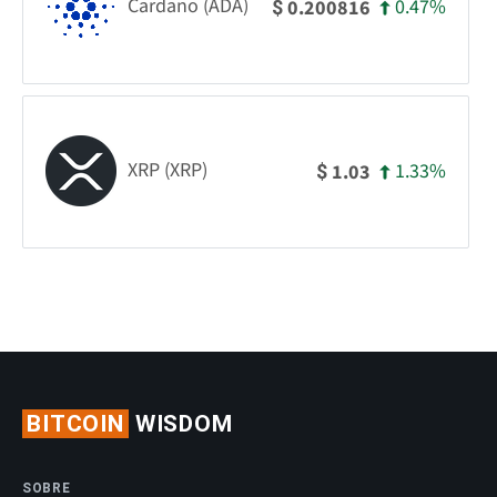
Cardano (ADA)
0.47%
0.200816
$
XRP (XRP)
1.33%
1.03
$
BITCOIN
WISDOM
SOBRE