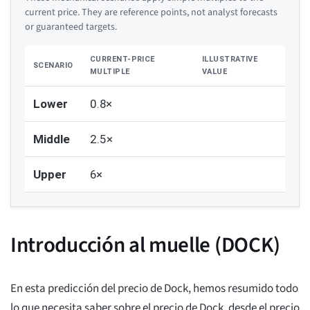
current price. They are reference points, not analyst forecasts
or guaranteed targets.
CURRENT-PRICE
ILLUSTRATIVE
SCENARIO
MULTIPLE
VALUE
Lower
0.8×
Middle
2.5×
Upper
6×
Introducción al muelle (DOCK)
En esta predicción del precio de Dock, hemos resumido todo
lo que necesita saber sobre el precio de Dock, desde el precio