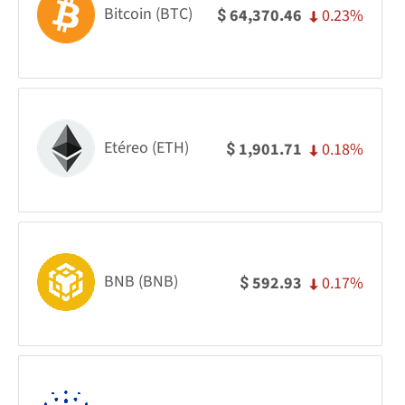
Bitcoin (BTC)
0.23%
64,370.46
$
Etéreo (ETH)
0.18%
1,901.71
$
BNB (BNB)
0.17%
592.93
$