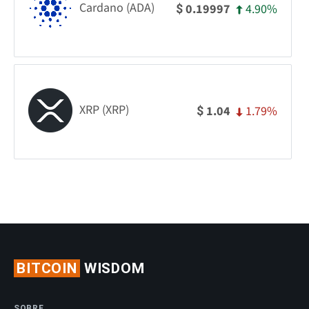
Cardano (ADA)
4.90%
0.19997
$
XRP (XRP)
1.79%
1.04
$
BITCOIN
WISDOM
SOBRE