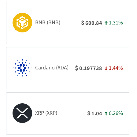
BNB (BNB)
1.31%
600.84
$
Cardano (ADA)
1.44%
0.197738
$
XRP (XRP)
0.26%
1.04
$