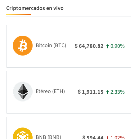
Criptomercados en vivo
Bitcoin (BTC)
0.90%
64,780.82
$
Etéreo (ETH)
2.33%
1,911.15
$
BNB (BNB)
1.02%
594.44
$