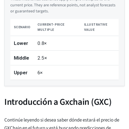
current price. They are reference points, not analyst forecasts
or guaranteed targets.
CURRENT-PRICE
ILLUSTRATIVE
SCENARIO
MULTIPLE
VALUE
Lower
0.8×
Middle
2.5×
Upper
6×
Introducción a Gxchain (GXC)
Continúe leyendo si desea saber dónde estará el precio de
GXChain en el futuro y está buscando predicciones de