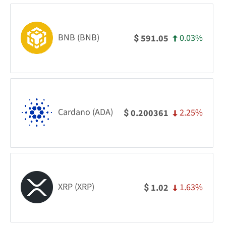
BNB (BNB)
0.03%
591.05
$
Cardano (ADA)
2.25%
0.200361
$
XRP (XRP)
1.63%
1.02
$