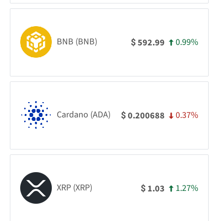
BNB (BNB)
0.99%
592.99
$
Cardano (ADA)
0.37%
0.200688
$
XRP (XRP)
1.27%
1.03
$