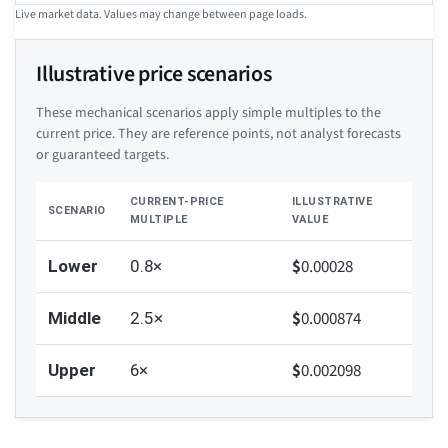
Live market data. Values may change between page loads.
Illustrative price scenarios
These mechanical scenarios apply simple multiples to the
current price. They are reference points, not analyst forecasts
or guaranteed targets.
CURRENT-PRICE
ILLUSTRATIVE
SCENARIO
MULTIPLE
VALUE
$
0.00028
Lower
0.8×
$
0.000874
Middle
2.5×
$
0.002098
Upper
6×