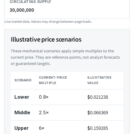
CIRCULATING SUPPLY
30,000,000
Live market data. Values may change between page loads.
Illustrative price scenarios
These mechanical scenarios apply simple multiples to the
current price. They are reference points, not analyst forecasts
or guaranteed targets.
CURRENT-PRICE
ILLUSTRATIVE
SCENARIO
MULTIPLE
VALUE
$
0.021238
Lower
0.8×
$
0.066369
Middle
2.5×
$
0.159285
Upper
6×