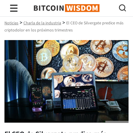
Sabiduría de Bitcoin
>
>
Noticias
Charla de la industria
El CEO de Silvergate predice más
criptodolor en los próximos trimestres