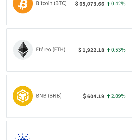
Bitcoin (BTC)
0.42%
65,073.66
$
Etéreo (ETH)
0.53%
1,922.18
$
BNB (BNB)
2.09%
604.19
$