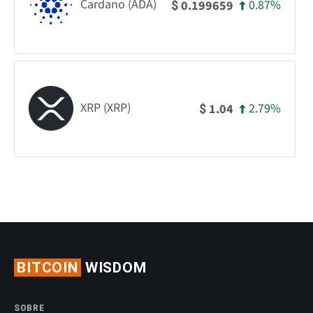
Cardano (ADA)
0.87%
0.199659
$
XRP (XRP)
2.79%
1.04
$
BITCOIN
WISDOM
SOBRE