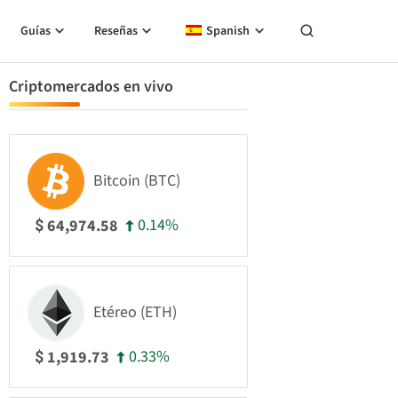
Guías
Reseñas
Spanish
Criptomercados en vivo
Bitcoin (BTC)
0.14%
64,974.58
$
Etéreo (ETH)
0.33%
1,919.73
$