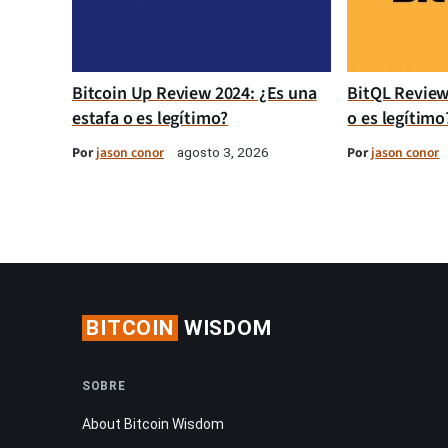
Bitcoin Up Review 2024: ¿Es una
BitQL Review
estafa o es legítimo?
o es legítimo
Por
jason conor
Por
jason conor
agosto 3, 2026
BITCOIN
WISDOM
SOBRE
About Bitcoin Wisdom