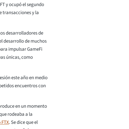
NFT y ocupó el segundo
 transacciones y la
 los desarrolladores de
 el desarrollo de muchos
s para impulsar GameFi
eas únicas, como
esión este año en medio
petidos encuentros con
e produce en un momento
 que rodeaba a la
o FTX
. Se dice que el