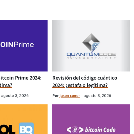
itcoin Prime 2024:
Revisión del código cuántico
ítima?
2024: ¿estafa o legítima?
Por
jason conor
agosto 3, 2026
agosto 3, 2026