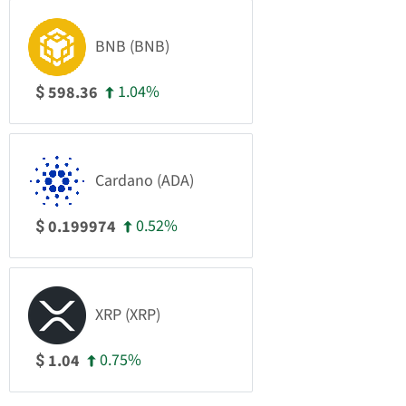
BNB (BNB)
1.04%
598.36
$
Cardano (ADA)
0.52%
0.199974
$
XRP (XRP)
0.75%
1.04
$