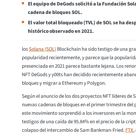
El equipo de DeGods solicitó a la Fundación So
cadena de bloques SOL.
El valor total bloqueado (TVL) de SOL se ha d
histórico observado en 2021.
los
Solana (SOL)
Blockchain ha sido testigo de una gr
popularidad recientemente, y parece que la populari
presenciada en 2021 parece bastante lejana. Los ren
NFT DeGods y y00ts han decidido recientemente aban
bloques y migrar a Ethereum y Polygon.
Según el anuncio de los dos proyectos NFT líderes de 
nuevas cadenas de bloques en el primer trimestre del
este movimiento sorprendió a los inversores en la mo
testigos de una caída de 95.84% en el precio de la cri
colapso del intercambio de Sam Bankman-Fried.
FTX
,