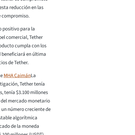
 esta reducción en las
se compromiso.
o positivo para la
pel comercial, Tether
roducto cumpla con los
 beneficiará en última
cios de Tether.
te
MHA Caimán
La
tigación, Tether tenía
, tenía $3.100 millones
s del mercado monetario
, un número creciente de
table algorítmica
rcado de la moneda
6,100 millones (USDT).