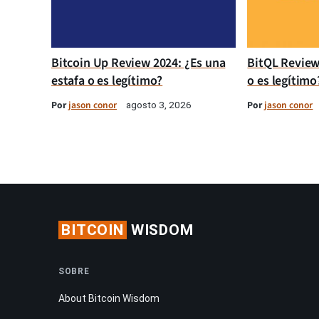
Bitcoin Up Review 2024: ¿Es una
BitQL Review
estafa o es legítimo?
o es legítimo
Por
jason conor
Por
jason conor
agosto 3, 2026
BITCOIN
WISDOM
SOBRE
About Bitcoin Wisdom