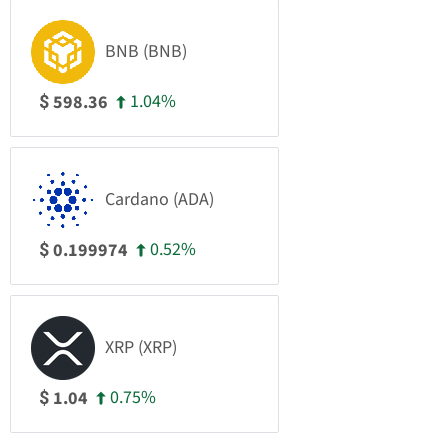
BNB (BNB)
1.04%
598.36
$
Cardano (ADA)
0.52%
0.199974
$
XRP (XRP)
0.75%
1.04
$