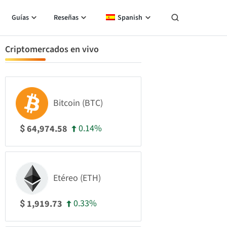
Guías
Reseñas
Spanish
Criptomercados en vivo
Bitcoin (BTC)
0.14%
64,974.58
$
Etéreo (ETH)
0.33%
1,919.73
$