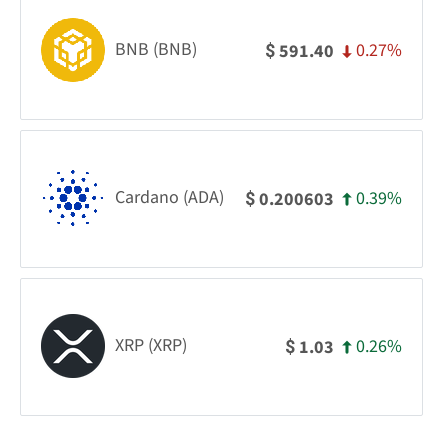
BNB (BNB)
0.27%
591.40
$
Cardano (ADA)
0.39%
0.200603
$
XRP (XRP)
0.26%
1.03
$