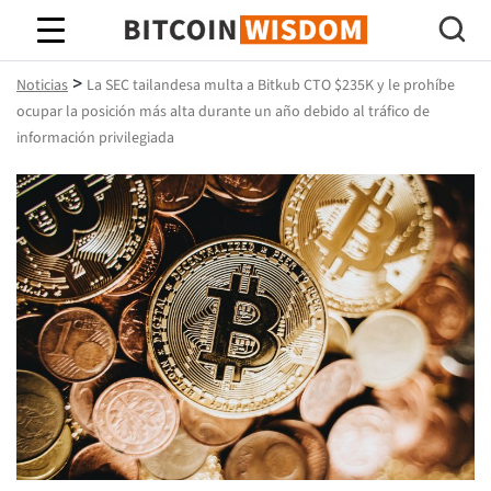
Sabiduría de Bitcoin
>
Noticias
La SEC tailandesa multa a Bitkub CTO $235K y le prohíbe
ocupar la posición más alta durante un año debido al tráfico de
información privilegiada