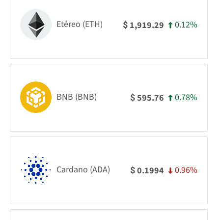
Etéreo (ETH)
0.12%
1,919.29
$
BNB (BNB)
0.78%
595.76
$
Cardano (ADA)
0.96%
0.1994
$