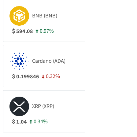
BNB (BNB)
0.97%
594.08
$
Cardano (ADA)
0.32%
0.199846
$
XRP (XRP)
0.34%
1.04
$