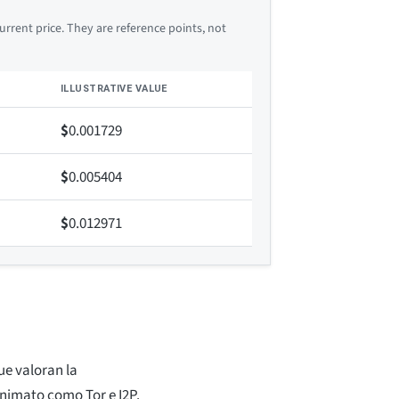
rrent price. They are reference points, not
ILLUSTRATIVE VALUE
$
0.001729
$
0.005404
$
0.012971
e valoran la
onimato como Tor e I2P.