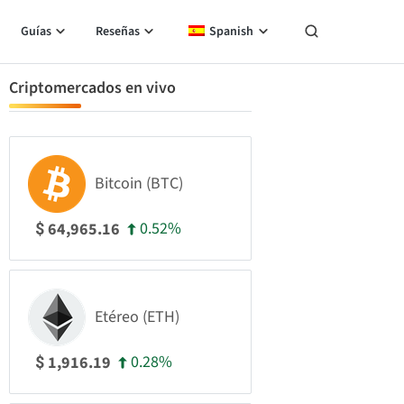
Guías
Reseñas
Spanish
Criptomercados en vivo
Bitcoin (BTC)
0.52%
64,965.16
$
Etéreo (ETH)
0.28%
1,916.19
$