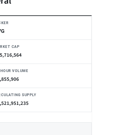
ral
CKER
VG
RKET CAP
5,716,564
-HOUR VOLUME
,855,906
RCULATING SUPPLY
,521,951,235