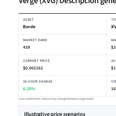
Verge (XVG) Descripción gene
ASSET
TI
Borde
X
MARKET RANK
MA
439
$
3
CURRENT PRICE
24
$
0.002162
$
1
24-HOUR CHANGE
CI
6.20%
16
Live market data. Values may change between page loads.
Illustrative price scenarios