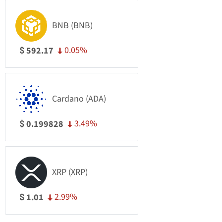
BNB (BNB)
0.05%
592.17
$
Cardano (ADA)
3.49%
0.199828
$
XRP (XRP)
2.99%
1.01
$