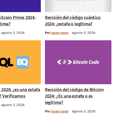
itcoin Prime 2024:
Revisión del código cuántico
ítima?
2024: ¿estafa o legítima?
Por
jason conor
agosto 3, 2026
agosto 3, 2026
 2020: ¿es una estafa
Revisión del código de Bitcoin
? Verificamos
2024: ¿Es una estafa o es
legítimo?
agosto 3, 2026
Por
jason conor
agosto 3, 2026