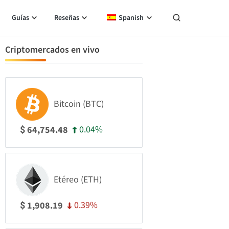
Guías
Reseñas
Spanish
Criptomercados en vivo
Bitcoin (BTC)
0.04%
64,754.48
$
Etéreo (ETH)
0.39%
1,908.19
$