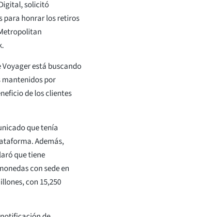
gital, solicitó
 para honrar los retiros
 Metropolitan
k.
ue Voyager está buscando
os mantenidos por
ficio de los clientes
municado que tenía
plataforma. Además,
laró que tiene
omonedas con sede en
llones, con 15,250
notificación de