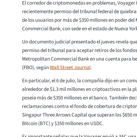
El corredor de criptomonedas en problemas, Voyager Di
recientemente permiso del tribunal federal de quiebras
de los usuarios por más de $350 millones en poder del
Commercial Bank, con sede en el estado de Nueva Yor
Un documento judicial presentado el jueves revela q
permiso del tribunal para aceptar retiros de los fond
Metropolitan Commercial Bank en una cuenta para bene
(FBO), según
Wall Street Journal
.
En particular, el 6 de julio, la compañía dijo en un co
alrededor de $1.3 mil millones en criptoactivos en la 
poseía más de $350 millones en el banco. También dec
reclamaciones contra el fondo de cobertura de cript
Singapur Three Arrows Capital que superan los $650 mi
Bitcoin (BTC) y $350 millones en USDC.
Es importante señalar que la Voyager envió a 3AC una 