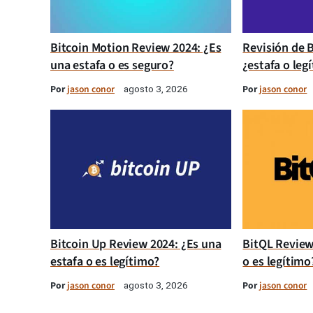
Bitcoin Motion Review 2024: ¿Es
Revisión de B
una estafa o es seguro?
¿estafa o leg
Por
jason conor
Por
jason conor
agosto 3, 2026
Bitcoin Up Review 2024: ¿Es una
BitQL Review
estafa o es legítimo?
o es legítimo
Por
jason conor
Por
jason conor
agosto 3, 2026