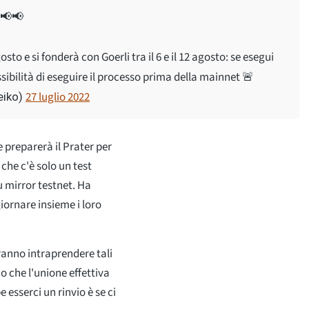
 📢📢
sto e si fonderà con Goerli tra il 6 e il 12 agosto: se esegui
sibilità di eseguire il processo prima della mainnet 🚨
27 luglio 2022
eiko)
e preparerà il Prater per
che c'è solo un test
 mirror testnet. Ha
iornare insieme i loro
ranno intraprendere tali
o che l'unione effettiva
 esserci un rinvio è se ci