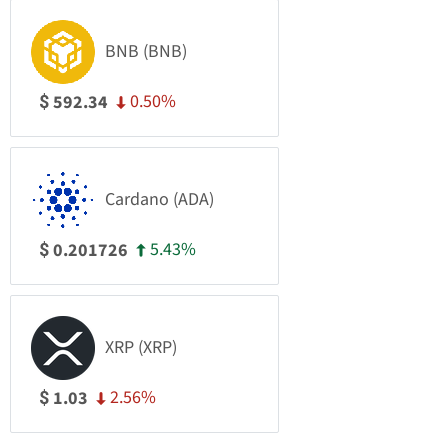
BNB (BNB)
0.50%
592.34
$
Cardano (ADA)
5.43%
0.201726
$
XRP (XRP)
2.56%
1.03
$