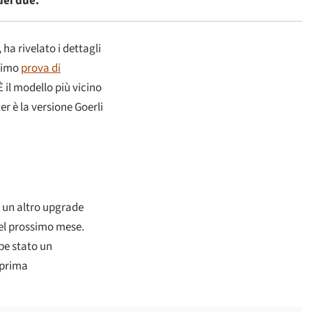
dei due.
ha rivelato i dettagli
ssimo
prova di
È il modello più vicino
er è la versione Goerli
in un altro upgrade
 del prossimo mese.
be stato un
 prima