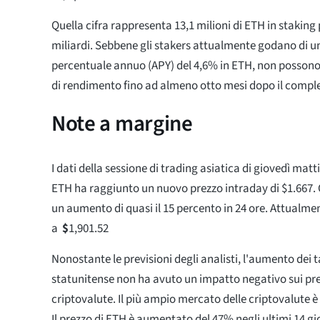
Quella cifra rappresenta 13,1 milioni di ETH in staking 
miliardi. Sebbene gli stakers attualmente godano di 
percentuale annuo (APY) del 4,6% in ETH, non possono 
di rendimento fino ad almeno otto mesi dopo il compl
Note a margine
I dati della sessione di trading asiatica di giovedì ma
ETH ha raggiunto un nuovo prezzo intraday di $1.667.
un aumento di quasi il 15 percento in 24 ore. Attualme
a
$
1,901.52
Nonostante le previsioni degli analisti, l'aumento dei t
statunitense non ha avuto un impatto negativo sui pre
criptovalute. Il più ampio mercato delle criptovalute 
Il prezzo di ETH è aumentato del 47% negli ultimi 14 gi