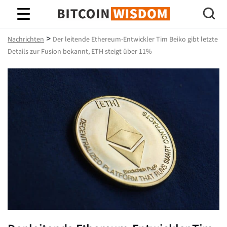
Bitcoin-Weisheit
>
Nachrichten
Der leitende Ethereum-Entwickler Tim Beiko gibt letzte
Details zur Fusion bekannt, ETH steigt über 11%