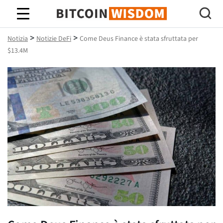
Saggezza Bitcoin
>
>
Notizia
Notizie DeFi
Come Deus Finance è stata sfruttata per
$13.4M