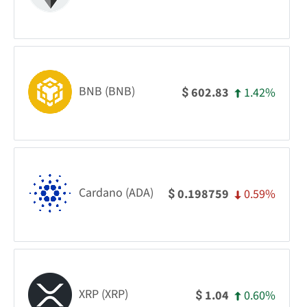
BNB (BNB)
1.42%
602.83
$
Cardano (ADA)
0.59%
0.198759
$
XRP (XRP)
0.60%
1.04
$