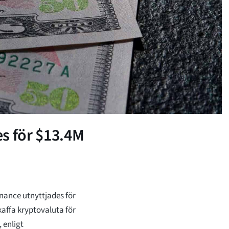
s för $13.4M
inance utnyttjades för
affa kryptovaluta för
 enligt