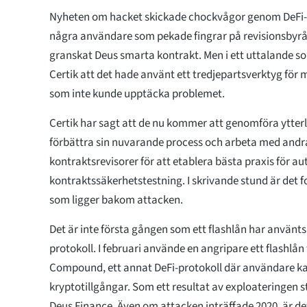
Nyheten om hacket skickade chockvågor genom DeFi
några användare som pekade fingrar på revisionsbyrå
granskat Deus smarta kontrakt. Men i ett uttalande so
Certik att det hade använt ett tredjepartsverktyg fö
som inte kunde upptäcka problemet.
Certik har sagt att de nu kommer att genomföra ytterli
förbättra sin nuvarande process och arbeta med and
kontraktsrevisorer för att etablera bästa praxis för a
kontraktssäkerhetstestning. I skrivande stund är det 
som ligger bakom attacken.
Det är inte första gången som ett flashlån har använts f
protokoll. I februari använde en angripare ett flashlån 
Compound, ett annat DeFi-protokoll där användare ka
kryptotillgångar. Som ett resultat av exploateringen st
Deus Finance. Även om attacken inträffade 2020, är d