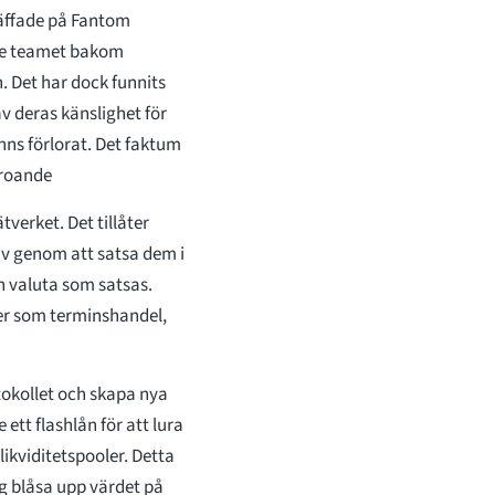
räffade på Fantom
de teamet bakom
. Det har dock funnits
v deras känslighet för
nns förlorat. Det faktum
oroande
verket. Det tillåter
av genom att satsa dem i
n valuta som satsas.
ter som terminshandel,
tokollet och skapa nya
tt flashlån för att lura
ikviditetspooler. Detta
äg blåsa upp värdet på