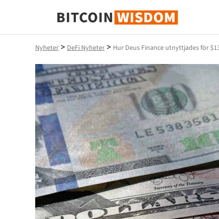
Bitcoin Wisdom
>
>
Nyheter
DeFi Nyheter
Hur Deus Finance utnyttjades för $1