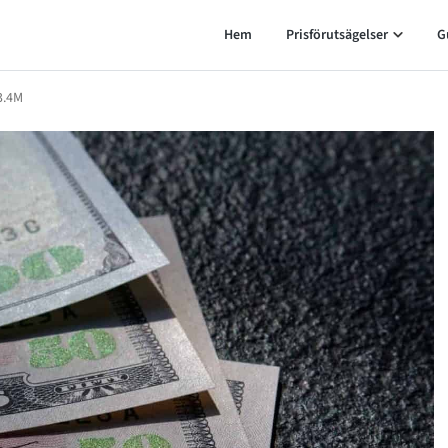
Hem
Prisförutsägelser
G
3.4M