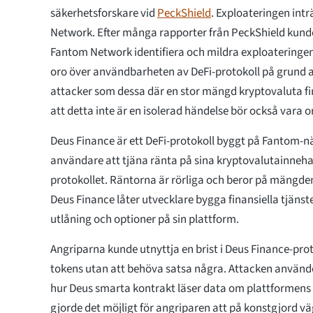
säkerhetsforskare vid
PeckShield
. Exploateringen int
Network. Efter många rapporter från PeckShield kun
Fantom Network identifiera och mildra exploateringen
oro över användbarheten av DeFi-protokoll på grund a
attacker som dessa där en stor mängd kryptovaluta fi
att detta inte är en isolerad händelse bör också vara 
Deus Finance är ett DeFi-protokoll byggt på Fantom-nät
användare att tjäna ränta på sina kryptovalutainneh
protokollet. Räntorna är rörliga och beror på mängde
Deus Finance låter utvecklare bygga finansiella tjäns
utlåning och optioner på sin plattform.
Angriparna kunde utnyttja en brist i Deus Finance-pro
tokens utan att behöva satsa några. Attacken använde e
hur Deus smarta kontrakt läser data om plattformens l
gjorde det möjligt för angriparen att på konstgjord v