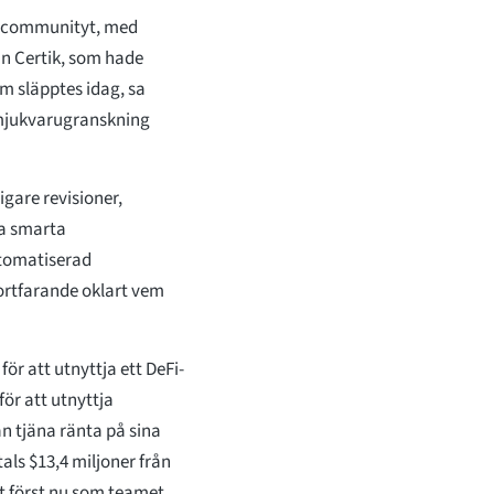
-communityt, med
n Certik, som hade
m släpptes idag, sa
r mjukvarugranskning
gare revisioner,
ra smarta
utomatiserad
fortfarande oklart vem
ör att utnyttja ett DeFi-
för att utnyttja
n tjäna ränta på sina
als $13,4 miljoner från
et först nu som teamet