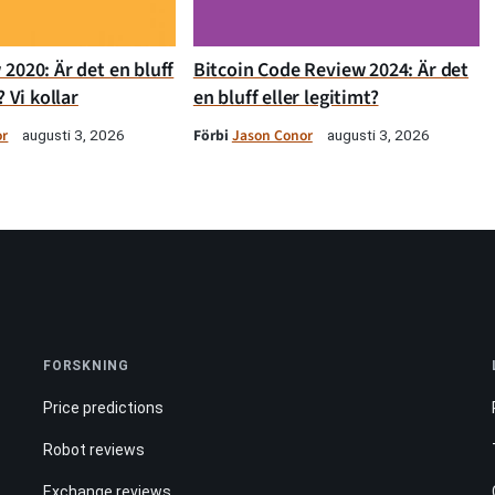
2020: Är det en bluff
Bitcoin Code Review 2024: Är det
? Vi kollar
en bluff eller legitimt?
or
Förbi
Jason Conor
augusti 3, 2026
augusti 3, 2026
FORSKNING
Price predictions
Robot reviews
Exchange reviews