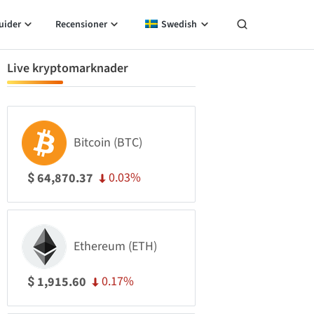
uider
Recensioner
Swedish
Live kryptomarknader
Bitcoin (BTC)
0.03%
64,870.37
$
Ethereum (ETH)
0.17%
1,915.60
$