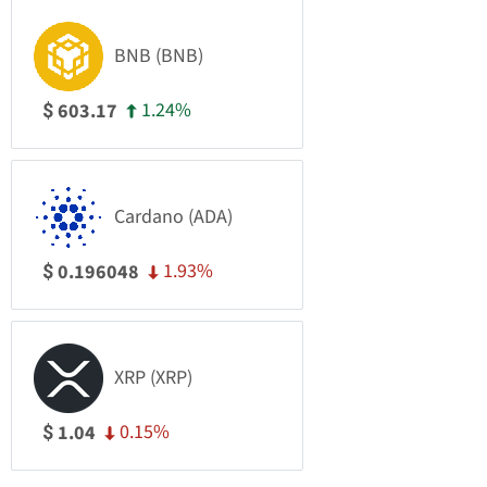
BNB (BNB)
1.24%
603.17
$
Cardano (ADA)
1.93%
0.196048
$
XRP (XRP)
0.15%
1.04
$