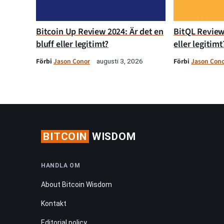
Bitcoin Up Review 2024: Är det en
BitQL Review 
bluff eller legitimt?
eller legitimt
Förbi
Jason Conor
Förbi
Jason Con
augusti 3, 2026
BITCOIN
WISDOM
HANDLA OM
About Bitcoin Wisdom
Kontakt
Editorial policy