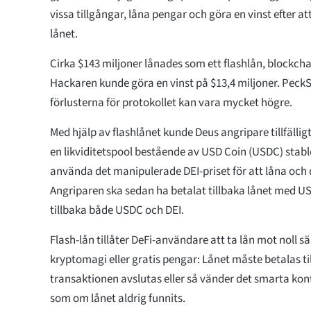
vissa tillgångar, låna pengar och göra en vinst efter at
lånet.
Cirka $143 miljoner lånades som ett flashlån, blockcha
Hackaren kunde göra en vinst på $13,4 miljoner. PeckSh
förlusterna för protokollet kan vara mycket högre.
Med hjälp av flashlånet kunde Deus angripare tillfälli
en likviditetspool bestående av USD Coin (USDC) stabl
använda det manipulerade DEI-priset för att låna och
Angriparen ska sedan ha betalat tillbaka lånet med U
tillbaka både USDC och DEI.
Flash-lån tillåter DeFi-användare att ta lån mot noll sä
kryptomagi eller gratis pengar: Lånet måste betalas t
transaktionen avslutas eller så vänder det smarta kon
som om lånet aldrig funnits.