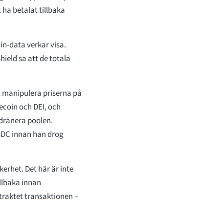
t ha betalat tillbaka
in-data verkar visa.
ield sa att de totala
gt manipulera priserna på
ecoin och DEI, och
 dränera poolen.
SDC innan han drog
kerhet. Det här är inte
illbaka innan
traktet transaktionen –