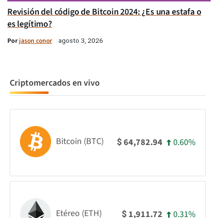
Revisión del código de Bitcoin 2024: ¿Es una estafa o
es legítimo?
Por
jason conor
agosto 3, 2026
Criptomercados en vivo
Bitcoin (BTC)
0.60%
64,782.94
$
Etéreo (ETH)
0.31%
1,911.72
$