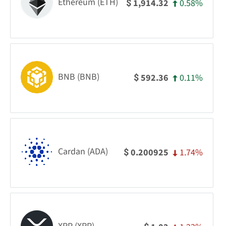
Ethereum (ETH)
0.58%
1,914.32
$
BNB (BNB)
0.11%
592.36
$
Cardan (ADA)
1.74%
0.200925
$