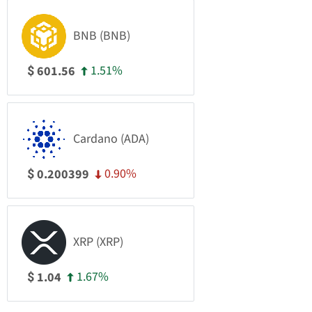
BNB (BNB)
1.51%
601.56
$
Cardano (ADA)
0.90%
0.200399
$
XRP (XRP)
1.67%
1.04
$