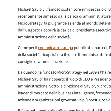
Michael Saylor, il famoso sostenitore e miliardario di Bi
recentemente dimesso dalla carica di amministratore 
MicroStrategy, la più grande azienda al mondo detentri
dall'8 agosto ricoprirà la carica di presidente esecutivo
amministrazione della società.
Come per il
comunicato stampa
pubblicato martedì, P
della società, ricoprirà ora il ruolo di amministrator
consiglio di amministrazione.
Da quando ha fondato MicroStrategy nel 1989 e l'ha re
Michael Saylor ha ricoperto il ruolo di CEO e Presidente
amministrazione. Sotto la direzione di Saylor, MicroStr
leader di mercato nella business intelligence, fornendo
aziende e organizzazioni governative più prestigiose 
Più recentemente, MicroStrategy ha adottato Bitcoin,