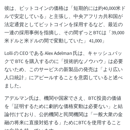
彼は、ビットコインの価格は「短期的には約40,000米ド
ルで安定している」と主張し、中央アフリカ共和国が
法定通貨としてビットコインを採用するなど、最近の
一連の採用事例を指摘し、その間ずっとBTCは「39,000
米ドルと米ドルの間で変動していた」 41,000」
Lolli の CEO である Alex Adelman 氏は、キャッシュバッ
クで BTC を購入するのに「技術的なノウハウ」は必要
ないため、このサービスの新製品の発売は「より広い
人口統計」にアピールすることを意図していると述べ
ました。
アデルマン氏は、機関や国家でさえ、BTC投資の価値
を「証明するために劇的な価格変動は必要ない」と結
論付けており、公的機関と民間機関は「一般大衆の金
融の将来に直接対処する」ためにBTCを使用すること