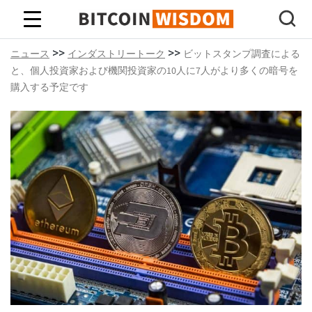
ビットコインの知恵
>>
>>
ニュース
インダストリートーク
ビットスタンプ調査による
と、個人投資家および機関投資家の10人に7人がより多くの暗号を
購入する予定です