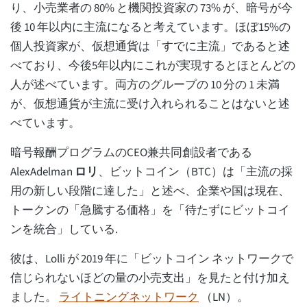
り、小売業者の 80% と機関投資家の 73% が、暗号が今
後 10 年以内に主流になると考えています。ほぼ15%の
個人投資家が、仮想通貨は「すでに主流」であると述
べており、今後5年以内にこれが実現するとほとんどの
人が述べています。両方のグループの 10 分の 1 未満
が、仮想通貨が主流に受け入れられることはないと述
べています。
暗号報酬プログラムのCEO兼共同創設者である
AlexAdelman
ロリ
、ビットコイン（BTC）は「主流の採
用の新しい段階に達した」と述べ、企業や国は現在、
トークンの「急騰する価格」を「待たずにビットコイ
ンを統合」している.
彼は、Lolli が 2019 年に「ビットコイン ネットワークで
信じられないほどの量の小売支出」を見たと付け加え
ました。
ライトニングネットワーク
（LN）。