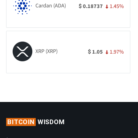
Cardan (ADA)
1.45%
0.18737
$
XRP (XRP)
1.97%
1.05
$
BITCOIN
WISDOM