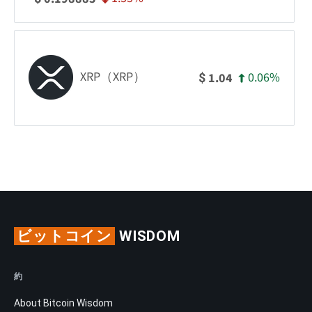
XRP（XRP）
0.06%
1.04
$
ビットコイン
WISDOM
約
About Bitcoin Wisdom