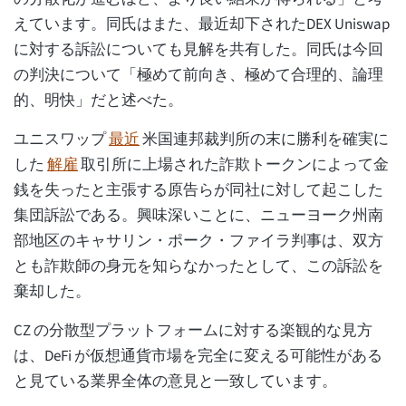
えています。同氏はまた、最近却下されたDEX Uniswap
に対する訴訟についても見解を共有した。同氏は今回
の判決について「極めて前向き、極めて合理的、論理
的、明快」だと述べた。
ユニスワップ
最近
米国連邦裁判所の末に勝利を確実に
した
解雇
取引所に上場された詐欺トークンによって金
銭を失ったと主張する原告らが同社に対して起こした
集団訴訟である。興味深いことに、ニューヨーク州南
部地区のキャサリン・ポーク・ファイラ判事は、双方
とも詐欺師の身元を知らなかったとして、この訴訟を
棄却した。
CZ の分散型プラットフォームに対する楽観的な見方
は、DeFi が仮想通貨市場を完全に変える可能性がある
と見ている業界全体の意見と一致しています。