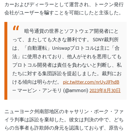
カーおよびディーラーとして運営され、トークン発行
会社がユーザーを騙すことを可能にしたと主張した。
暗号通貨の世界とソフトウェア開発者にと
って、またしても大きな勝利です。 SDNY裁判所
は、「自動運転」Uniswapプロトコルは主に「合
法」に使用されており、他人がそれを悪用しても
プロトコル開発者は責任を負わないと判断し、私
たちに対する集団訴訟を提起しました。裁判にお
ける傾向は明らかだ。
pic.twitter.com/nrUyJlFhdB
2023年8月30日
— マービン・アンモリ (@ammori)
ニューヨーク州南部地区のキャサリン・ポーク・ファ
イラ判事は訴訟を棄却した。彼女は判決の中で、どち
らの当事者も詐欺師の身元を認識しておらず、原告ら