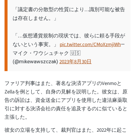
「議定書の分散型の性質により…識別可能な被告
は存在しません。」
「…仮想通貨規制の現状では、彼らに頼る手段が
ないという事実。」
pic.twitter.com/CMoXzmjiWh
—
マイク・ワウシュチャク 🇺🇸
2023年8月30日
(@mikewawszczak)
ファリア判事はまた、著名な決済アプリのVenmoと
Zellaを例として、自身の見解を説明した。彼女は、原
告の訴訟は、資金送金にアプリを使用した違法麻薬取
引に対する決済会社の責任を追及するのに似ていると
主張した。
彼女の立場を支持して、裁判官はまた、2022年に起こ