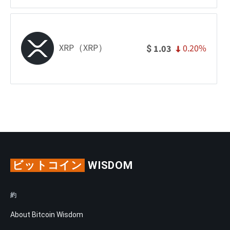
XRP（XRP）
0.20%
1.03
$
ビットコイン
WISDOM
約
About Bitcoin Wisdom