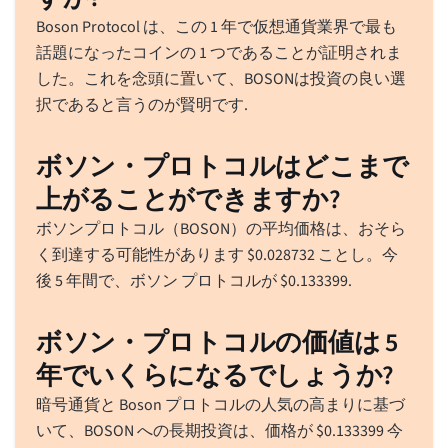
Boson Protocol は、この 1 年で仮想通貨業界で最も
話題になったコインの 1 つであることが証明されま
した。これを念頭に置いて、BOSONは投資の良い選
択であると言うのが賢明です.
ボソン・プロトコルはどこまで
上がることができますか?
ボソンプロトコル（BOSON）の平均価格は、おそら
く到達する可能性があります
$
0.028732
ことし。今
後 5 年間で、ボソン プロトコルが
$
0.133399
.
ボソン・プロトコルの価値は 5
年でいくらになるでしょうか?
暗号通貨と Boson プロトコルの人気の高まりに基づ
いて、BOSON への長期投資は、価格が
$
0.133399
今