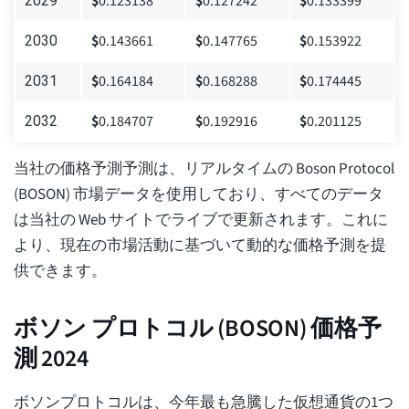
$
0.123138
$
0.127242
$
0.133399
2029
$
0.143661
$
0.147765
$
0.153922
2030
$
0.164184
$
0.168288
$
0.174445
2031
$
0.184707
$
0.192916
$
0.201125
2032
当社の価格予測予測は、リアルタイムの Boson Protocol
(BOSON) 市場データを使用しており、すべてのデータ
は当社の Web サイトでライブで更新されます。これに
より、現在の市場活動に基づいて動的な価格予測を提
供できます。
ボソン プロトコル (BOSON) 価格予
測 2024
ボソンプロトコルは、今年最も急騰した仮想通貨の1つ