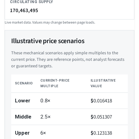
CIRCULATING SUPPLY
170,463,495
Live market data. Values may change between page loads.
Illustrative price scenarios
These mechanical scenarios apply simple multiples to the
current price. They are reference points, not analyst forecasts
or guaranteed targets.
CURRENT-PRICE
ILLUSTRATIVE
SCENARIO
MULTIPLE
VALUE
$
0.016418
Lower
0.8×
$
0.051307
Middle
2.5×
$
0.123138
Upper
6×