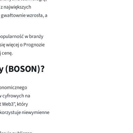
z największych
t gwałtownie wzrosła, a
popularność w branży
się więcej o Prognozie
j cenę.
wy (BOSON)?
utonomicznego
w cyfrowych na
 Web3”, który
ykorzystuje niewymienne