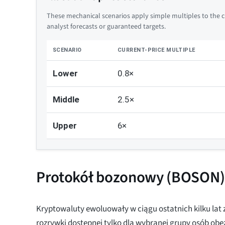
These mechanical scenarios apply simple multiples to the cu
analyst forecasts or guaranteed targets.
SCENARIO
CURRENT-PRICE MULTIPLE
Lower
0.8×
Middle
2.5×
Upper
6×
Protokół bozonowy (BOSON
Kryptowaluty ewoluowały w ciągu ostatnich kilku lat 
rozrywki dostępnej tylko dla wybranej grupy osób obe