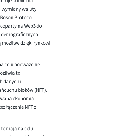
eruje publiczną
 i wymiany waluty
 Boson Protocol
ek oparty na Web3 do
h demograficznych
 możliwe dzięki rynkowi
 na celu podważenie
żliwia to
h danych i
ańcuchu bloków (NFT).
zowaną ekonomią
ez łączenie NFT z
 te mają na celu