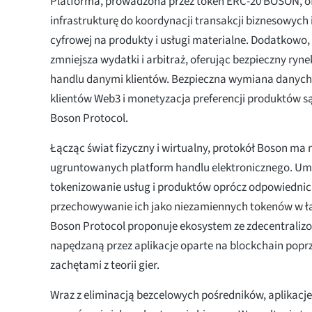
Platforma, prowadzona przez token ERC-20 BOSON, of
infrastrukturę do koordynacji transakcji biznesowych
cyfrowej na produkty i usługi materialne. Dodatkowo,
zmniejsza wydatki i arbitraż, oferując bezpieczny ryn
handlu danymi klientów. Bezpieczna wymiana danyc
klientów Web3 i monetyzacja preferencji produktów są
Boson Protocol.
Łącząc świat fizyczny i wirtualny, protokół Boson ma
ugruntowanych platform handlu elektronicznego. Umo
tokenizowanie usług i produktów oprócz odpowiednic
przechowywanie ich jako niezamiennych tokenów w ł
Boson Protocol proponuje ekosystem ze zdecentrali
napędzaną przez aplikacje oparte na blockchain poprz
zachętami z teorii gier.
Wraz z eliminacją bezcelowych pośredników, aplikacje