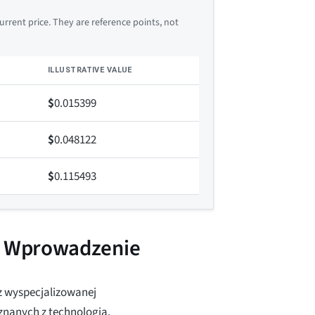
rrent price. They are reference points, not
ILLUSTRATIVE VALUE
$
0.015399
$
0.048122
$
0.115493
) Wprowadzenie
z wyspecjalizowanej
znanych z technologią,