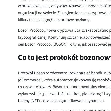
w prawdziwą klasę aktywów uznawaną przez niektóre 
organizacji na świecie. Z biegiem lat cena kryptowalu
kilka z nich osiągnęło rekordowe poziomy.
Boson Protocol, nowa kryptowaluta, zyskał ostatnio 
kryptograficznej. Kontynuuj czytanie, aby dowiedzieć 
cen Boson Protocol (BOSON) i o tym, jak oszacować je
Co to jest protokół bozono
Protokół Boson to zdecentralizowana sieć handlu a
(dCommerce), która automatyzuje konwersję zasobó
rzeczywiste towary. Boson to „fundamentalny element
wykorzystuje „pule wartości na skalę planetarną” i w
tokeny (NFT) z osadzoną gamifikowaną dynamiką.