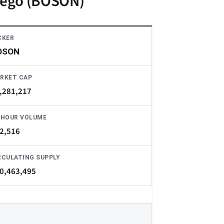
wego (BOSON)
CKER
OSON
RKET CAP
,281,217
-HOUR VOLUME
2,516
RCULATING SUPPLY
0,463,495