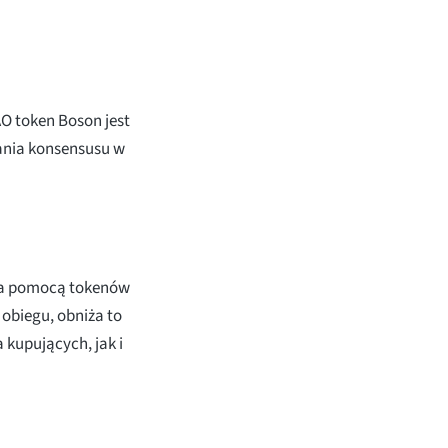
 token Boson jest
ania konsensusu w
za pomocą tokenów
obiegu, obniża to
 kupujących, jak i