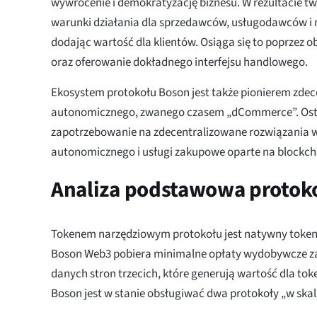
wywrócenie i demokratyzację biznesu. W rezultacie tw
warunki działania dla sprzedawców, usługodawców i 
dodając wartość dla klientów. Osiąga się to poprzez ob
oraz oferowanie dokładnego interfejsu handlowego.
Ekosystem protokołu Boson jest także pionierem zde
autonomicznego, zwanego czasem „dCommerce”. Ost
zapotrzebowanie na zdecentralizowane rozwiązania w
autonomicznego i usługi zakupowe oparte na blockch
Analiza podstawowa proto
Tokenem narzędziowym protokołu jest natywny toke
Boson Web3 pobiera minimalne opłaty wydobywcze za 
danych stron trzecich, które generują wartość dla t
Boson jest w stanie obsługiwać dwa protokoły „w skali