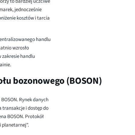
orzy to bardziej uczciwe
marek, jednocześnie
niżenie kosztów i tarcia
centralizowanego handlu
atnio wzrosło
 zakresie handlu
ainie.
kołu bozonowego (BOSON)
n BOSON. Rynek danych
transakcje i dostęp do
okena BOSON. Protokół
 planetarnej”.