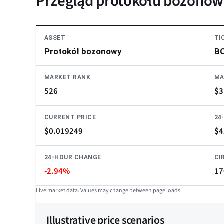
Przegląd protokołu bozono
ASSET
TI
Protokół bozonowy
B
MARKET RANK
MA
526
$
3
CURRENT PRICE
24
$
0.019249
$
4
24-HOUR CHANGE
CI
-2.94%
17
Live market data. Values may change between page loads.
Illustrative price scenarios