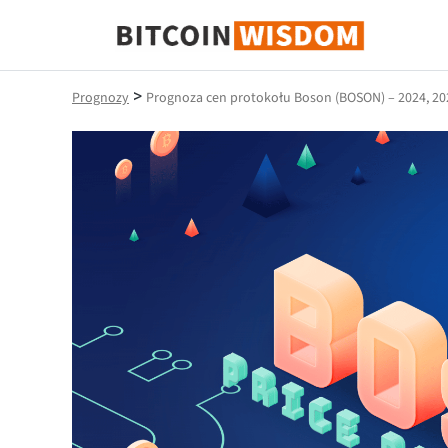
Mądrość Bitcoina
>
Prognozy
Prognoza cen protokołu Boson (BOSON) – 2024, 20