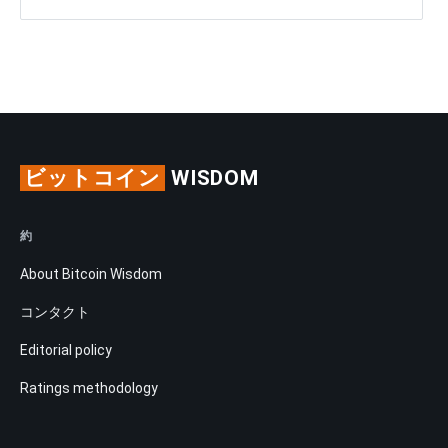
ビットコイン
WISDOM
約
About Bitcoin Wisdom
コンタクト
Editorial policy
Ratings methodology