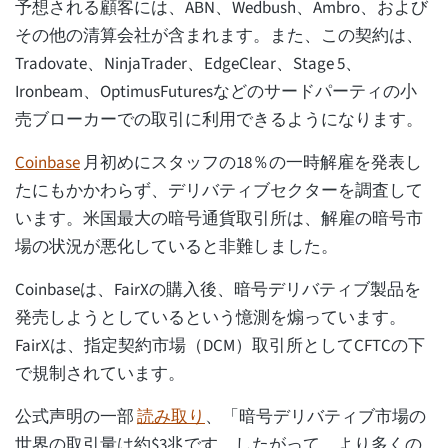
予想される顧客には、ABN、Wedbush、Ambro、および
その他の清算会社が含まれます。また、この契約は、
Tradovate、NinjaTrader、EdgeClear、Stage 5、
Ironbeam、OptimusFuturesなどのサードパーティの小
売ブローカーでの取引に利用できるようになります。
Coinbase
月初めにスタッフの18％の一時解雇を発表し
たにもかかわらず、デリバティブセクターを調査して
います。米国最大の暗号通貨取引所は、解雇の暗号市
場の状況が悪化していると非難しました。
Coinbaseは、FairXの購入後、暗号デリバティブ製品を
発売しようとしているという憶測を煽っています。
FairXは、指定契約市場（DCM）取引所としてCFTCの下
で規制されています。
公式声明の一部
読み取り
、「暗号デリバティブ市場の
世界の取引量は約$3兆です。したがって、より多くの