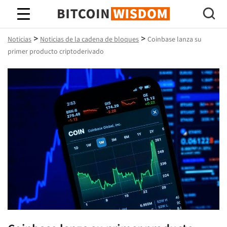
Sabiduría de Bitcoin
>
>
Noticias
Noticias de la cadena de bloques
Coinbase lanza su
primer producto criptoderivado