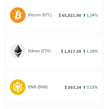
Bitcoin (BTC)
1.24%
65,021.90
$
Etéreo (ETH)
1.18%
1,917.59
$
BNB (BNB)
0.23%
593.24
$