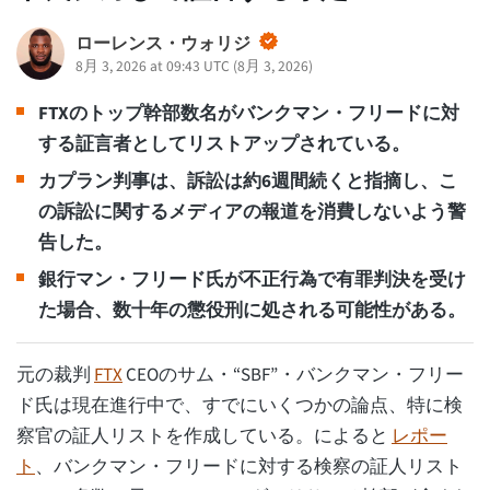
ローレンス・ウォリジ
8月 3, 2026 at 09:43 UTC
(
8月 3, 2026
)
FTXのトップ幹部数名がバンクマン・フリードに対
する証言者としてリストアップされている。
カプラン判事は、訴訟は約6週間続くと指摘し、こ
の訴訟に関するメディアの報道を消費しないよう警
告した。
銀行マン・フリード氏が不正行為で有罪判決を受け
た場合、数十年の懲役刑に処される可能性がある。
元の裁判
FTX
CEOのサム・“SBF”・バンクマン・フリー
ド氏は現在進行中で、すでにいくつかの論点、特に検
察官の証人リストを作成している。によると
レポー
ト
、バンクマン・フリードに対する検察の証人リスト