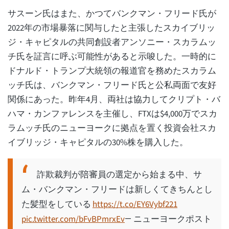
サスーン氏はまた、かつてバンクマン・フリード氏が
2022年の市場暴落に関与したと主張したスカイブリッ
ジ・キャピタルの共同創設者アンソニー・スカラムッ
チ氏を証言に呼ぶ可能性があると示唆した。一時的に
ドナルド・トランプ大統領の報道官を務めたスカラム
ッチ氏は、バンクマン・フリード氏と公私両面で友好
関係にあった。昨年4月、両社は協力してクリプト・バ
ハマ・カンファレンスを主催し、FTXは$4,000万でスカ
ラムッチ氏のニューヨークに拠点を置く投資会社スカ
イブリッジ・キャピタルの30%株を購入した。
詐欺裁判が陪審員の選定から始まる中、サ
ム・バンクマン・フリードは新しくてきちんとし
た髪型をしている
https://t.co/EY6Vybf221
pic.twitter.com/bFvBPmrxEv
— ニューヨークポスト