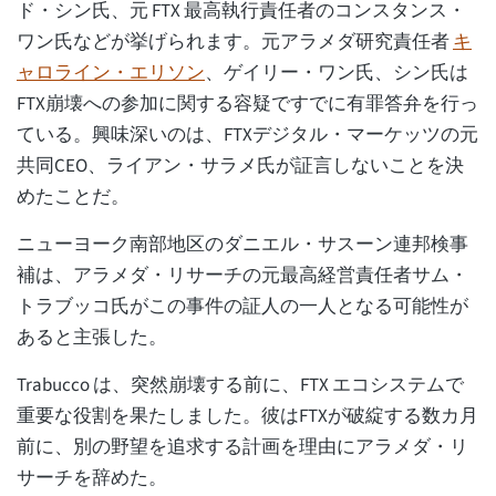
ド・シン氏、元 FTX 最高執行責任者のコンスタンス・
ワン氏などが挙げられます。元アラメダ研究責任者
キ
ャロライン・エリソン
、ゲイリー・ワン氏、シン氏は
FTX崩壊への参加に関する容疑ですでに有罪答弁を行っ
ている。興味深いのは、FTXデジタル・マーケッツの元
共同CEO、ライアン・サラメ氏が証言しないことを決
めたことだ。
ニューヨーク南部地区のダニエル・サスーン連邦検事
補は、アラメダ・リサーチの元最高経営責任者サム・
トラブッコ氏がこの事件の証人の一人となる可能性が
あると主張した。
Trabucco は、突然崩壊する前に、FTX エコシステムで
重要な役割を果たしました。彼はFTXが破綻する数カ月
前に、別の野望を追求する計画を理由にアラメダ・リ
サーチを辞めた。