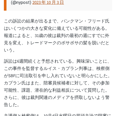
2023 年 10 月 3 日
(@nypost)
この訴訟の結果が出るまで、バンクマン・フリード氏
はいくつかの大きな変化に備えている可能性がある。
報道によると、31歳の彼は裁判の最初の週にすでに外
見を変え、トレードマークのボサボサの髪を脱いだと
いう。
訴訟は6週間続くと予想されている。興味深いことに、
この事件を監督するルイス・カプラン判事は、検察側
がSBFに司法取引を申し入れていないと明らかにした。
カプラン氏はまた、陪審員候補者に対して、その参加
可能性、課題、潜在的な利益相反について質問した。
さらに、彼は裁判関連のメディアを摂取しないよう警
告した。