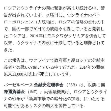
ロシアとウクライナの間の緊張が高まり続ける中、警
告が出されています。水曜日に、ウクライナのペト
ロ・ポロシェンコ大統領は、ロシアの侵略の恐れの中
で、国の一部で30日間の戒厳令を課していると発表し
た.ロシアは、2014 年にモスクワがクリミアを併合して
以来、ウクライナの内政に干渉していると非難されて
きた。
この報告は、ウクライナで政府軍と親ロシアの分離主
義者との戦いが続いている中で行われ、2014年の開始
以来13,000人以上が死亡しています。
バーゼルベース
金融安定理事会
（FSB）は、以前に
国
際通貨基金
（IMF）。両金融機関は、ロシアとウクライ
ナの戦争が「新興市場での暗号化の加速」につながる
可能性があるリスクの増大を警告している.