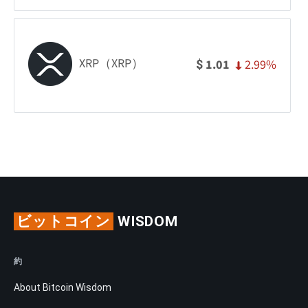
XRP（XRP）
2.99%
1.01
$
ビットコイン
WISDOM
約
About Bitcoin Wisdom