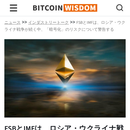
ビットコインの知恵
>>
>>
ニュース
インダストリートーク
FSBとIMFは、ロシア・ウク
ライナ戦争が続く中、「暗号化」のリスクについて警告する
FSBとIMFは、ロシア・ウクライナ戦